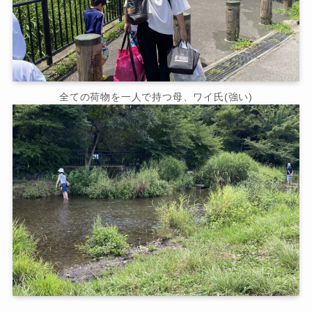
全ての荷物を一人で持つ母、ワイ氏(強い)